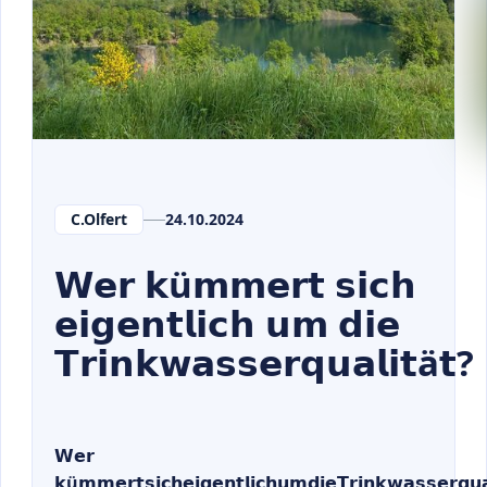
C.Olfert
24.10.2024
𝗪𝗲𝗿 𝗸ü𝗺𝗺𝗲𝗿𝘁 𝘀𝗶𝗰𝗵
𝗲𝗶𝗴𝗲𝗻𝘁𝗹𝗶𝗰𝗵 𝘂𝗺 𝗱𝗶𝗲
𝗧𝗿𝗶𝗻𝗸𝘄𝗮𝘀𝘀𝗲𝗿𝗾𝘂𝗮𝗹𝗶𝘁ä𝘁?
𝗪𝗲𝗿
𝗸ü𝗺𝗺𝗲𝗿𝘁𝘀𝗶𝗰𝗵𝗲𝗶𝗴𝗲𝗻𝘁𝗹𝗶𝗰𝗵𝘂𝗺𝗱𝗶𝗲𝗧𝗿𝗶𝗻𝗸𝘄𝗮𝘀𝘀𝗲𝗿𝗾𝘂𝗮